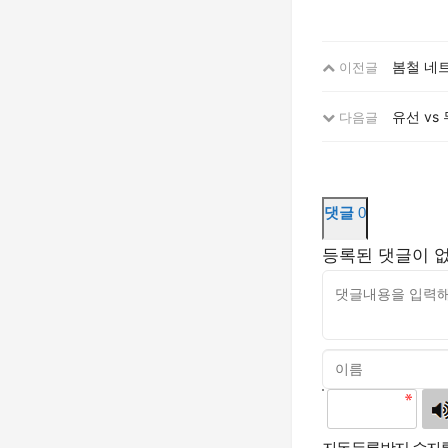
봄철 네
이전글
유선 vs
다음글
댓글
0
등록된 댓글이 
고침
자동등록방지 숫자를