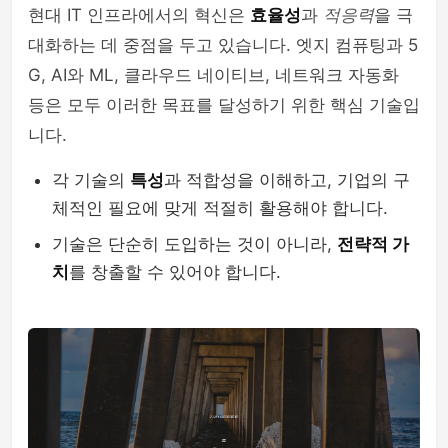
현대 IT 인프라에서의 혁신은
효율성
과
적응력
을 극
대화하는 데 중점을 두고 있습니다. 엣지 컴퓨팅과 5
G, AI와 ML, 클라우드 네이티브, 네트워크 자동화
등은 모두 이러한 목표를 달성하기 위한 핵심 기술입
니다.
각 기술의
특성
과 적합성을 이해하고, 기업의 구
체적인 필요에 맞게 적절히 활용해야 합니다.
기술은 단순히 도입하는 것이 아니라,
전략적 가
치
를 창출할 수 있어야 합니다.