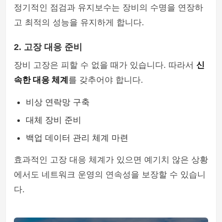
정기적인 점검과 유지보수는 장비의 수명을 연장하
고 최적의 성능을 유지하게 합니다.
2. 고장 대응 준비
장비 고장은 피할 수 없을 때가 있습니다. 따라서
신
속한 대응 체계
를 갖추어야 합니다.
비상 연락망 구축
대체 장비 준비
백업 데이터 관리 체계 마련
효과적인 고장 대응 체계가 있으면 예기치 않은 상황
에서도 네트워크 운영의 연속성을 보장할 수 있습니
다.