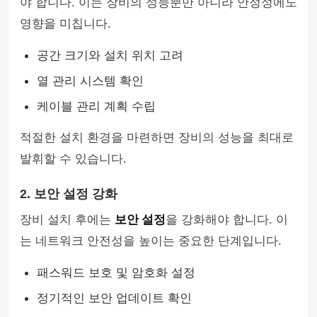
야 합니다. 이는 장비의 성능뿐만 아니라 안정성에도
영향을 미칩니다.
공간 크기와 설치 위치 고려
열 관리 시스템 확인
케이블 관리 계획 수립
적절한 설치 환경을 마련하면 장비의 성능을 최대로
발휘할 수 있습니다.
2. 보안 설정 강화
장비 설치 후에는
보안 설정
을 강화해야 합니다. 이
는 네트워크 안전성을 높이는 중요한 단계입니다.
패스워드 보호 및 암호화 설정
정기적인 보안 업데이트 확인