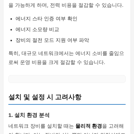
을 가능하게 하며, 전력 비용을 절감할 수 있습니다.
에너지 스타 인증 여부 확인
에너지 소모량 비교
장비의 절전 모드 지원 여부 파악
특히, 대규모 네트워크에서는 에너지 소비를 줄임으
로써 운영 비용을 크게 절감할 수 있습니다.
설치 및 설정 시 고려사항
1. 설치 환경 분석
네트워크 장비를 설치할 때는
물리적 환경
을 고려해