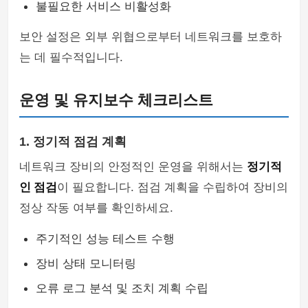
불필요한 서비스 비활성화
보안 설정은 외부 위협으로부터 네트워크를 보호하
는 데 필수적입니다.
운영 및 유지보수 체크리스트
1. 정기적 점검 계획
네트워크 장비의 안정적인 운영을 위해서는
정기적
인 점검
이 필요합니다. 점검 계획을 수립하여 장비의
정상 작동 여부를 확인하세요.
주기적인 성능 테스트 수행
장비 상태 모니터링
오류 로그 분석 및 조치 계획 수립